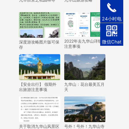
24小时电
话
2022年去九华山详细
微信Chat
深度游攻略图片版可保
注意事项
存
【安全出行】 假期外
九华山：花台最美五月
出旅游注意事项
天
关于取消九华山风景区
号外！号外！九华山寺