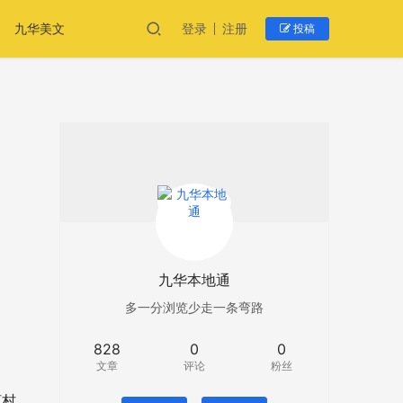
九华美文
登录
注册
投稿
九华本地通
多一分浏览少走一条弯路
828
0
0
文章
评论
粉丝
柯村