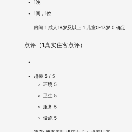
1晚
1间 , 1位
房间
1
成人
18岁及以上
1
儿童
0-17岁
0
确定
点评
（1真实住客点评）
超棒
5
/ 5
环境
5
卫生
5
服务
5
设施
5