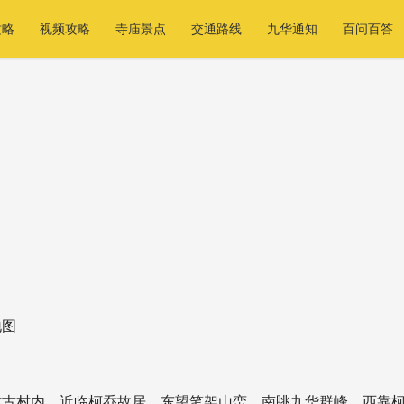
攻略
视频攻略
寺庙景点
交通路线
九华通知
百问百答
地图
村古村内，近临柯乔故居，东望笔架山峦、南眺九华群峰，西靠