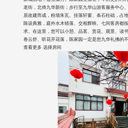
老街，北倚九华新街；步行至九华山游客服务中心
居改建而成，粉墙朱瓦、挂落轩窗、条石柱础，占地
陈设典雅，庭外水木错落、交相辉映。七间客房都
求。在这里，您可以小憩、品茗、赏花、观景、读书
卷云舒、听花开花落，陈家园一定是您九华礼佛的
查看更多
选择房间