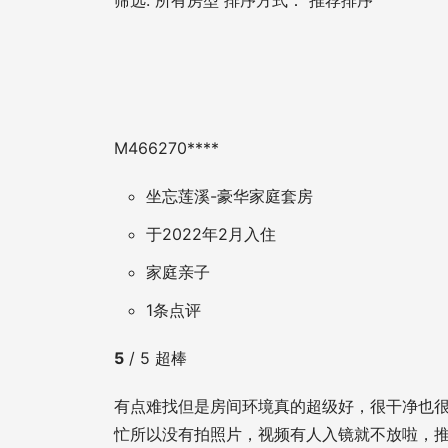
筛选:
所有房型
排序方式：
推荐排序
M466270****
坐忘莲溪-豪华家庭套房
于2022年2月入住
家庭亲子
1条点评
5
/ 5
超棒
有点难找但是房间环境真的超级好，很干净也很
忙所以没有拍照片，视频有人入镜就不放啦，