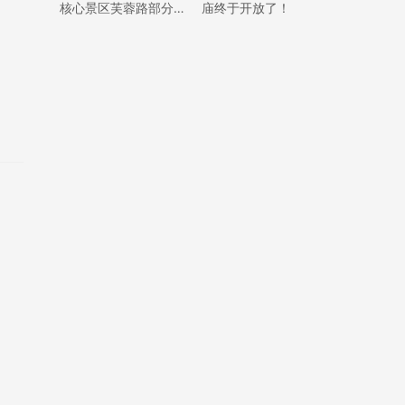
核心景区芙蓉路部分路
庙终于开放了！
内临时停车泊位的通告