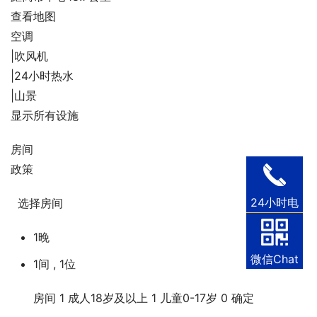
查看地图
空调
|
吹风机
|
24小时热水
|
山景
显示所有设施
房间
政策
24小时电
  选择房间          
话
1晚
微信Chat
1间 , 1位
房间
1
成人
18岁及以上
1
儿童
0-17岁
0
确定