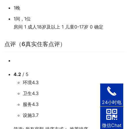
1晚
1间 , 1位
房间
1
成人18岁及以上
1
儿童0-17岁
0
确定
点评（6真实住客点评）
4.2
/ 5
环境4.3
卫生4.3
24小时电
服务4.3
话
设施3.7
微信Chat
筛选:
所有房型
排序方式：
推荐排序