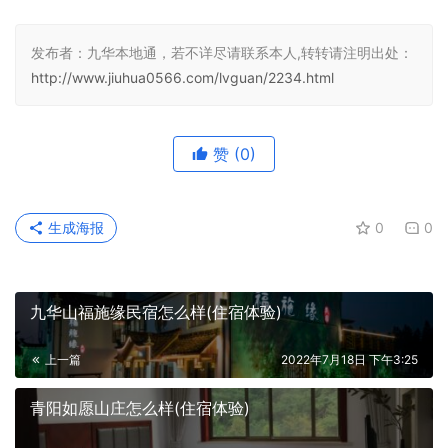
发布者：九华本地通，若不详尽请联系本人,转转请注明出处：
http://www.jiuhua0566.com/lvguan/2234.html
赞
(0)
生成海报
0
0
九华山福施缘民宿怎么样(住宿体验)
上一篇
2022年7月18日 下午3:25
青阳如愿山庄怎么样(住宿体验)