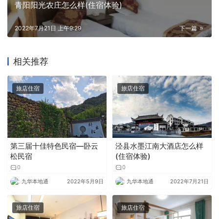
青阳阳光农庄怎么样(住宿体验)
2022年7月21日 上午9:29
下一篇
相关推荐
旅店住宿
旅店住宿
第三届十佳特色民宿—卧云
泾县水墨江南大酒店怎么样
松民宿
(住宿体验)
0
0
九华本地通
2022年5月9日
九华本地通
2022年7月21日
旅店住宿
旅店住宿