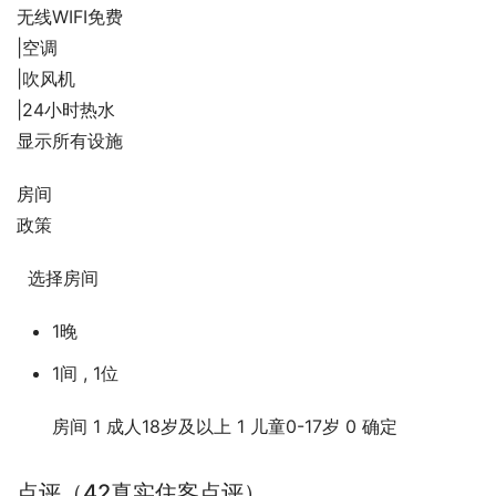
无线WIFI免费
|
空调
|
吹风机
|
24小时热水
显示所有设施
房间
政策
  选择房间          
1晚
1间 , 1位
房间
1
成人
18岁及以上
1
儿童
0-17岁
0
确定
点评
（42真实住客点评）