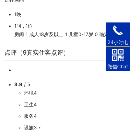
1晚
1间 , 1位
房间
1
成人18岁及以上
1
儿童0-17岁
0
确定
24小时电
话
点评（9真实住客点评）
微信Chat
3.9
/ 5
环境4
卫生4
服务4
设施3.7