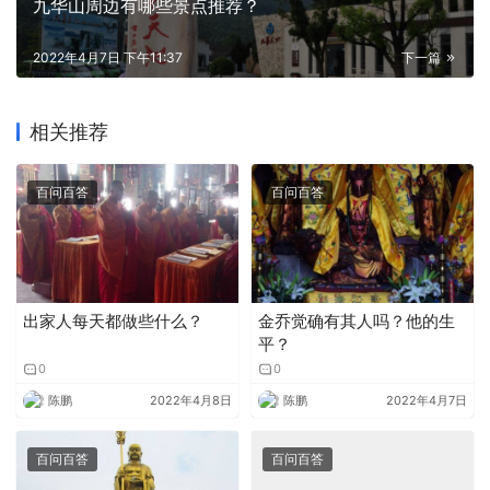
九华山周边有哪些景点推荐？
2022年4月7日 下午11:37
下一篇
相关推荐
百问百答
百问百答
出家人每天都做些什么？
金乔觉确有其人吗？他的生
平？
0
0
陈鹏
2022年4月8日
陈鹏
2022年4月7日
百问百答
百问百答