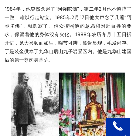
1984年，他突然念起了“阿弥陀佛”，第二年2月他不慎摔了
一跤，难以行走站立。1985年2月17日他大声念了几遍“阿
弥陀佛”，就圆寂了。僧众按照他的意愿和附近百姓的要
求，保留着他的身体没有火化。
,
1988年农历冬月十五日拆
开缸，见大兴颜面如生，喉节可辨，筋骨显现，毛发尚存。
于是装金供奉于九华山后山九子岩景区内。他是九华山建国
后的第一尊肉身菩萨。