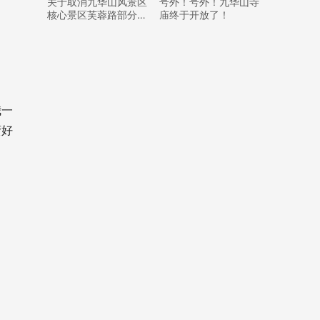
关于取消九华山风景区
号外！号外！九华山寺
核心景区芙蓉路部分路
庙终于开放了！
内临时停车泊位的通告
我一
蛮好