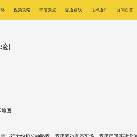
攻略
视频攻略
寺庙景点
交通路线
九华通知
百问百答
验)
示地图
寺步行大约10分钟路程，酒店旁边有停车场。酒店房间基础设