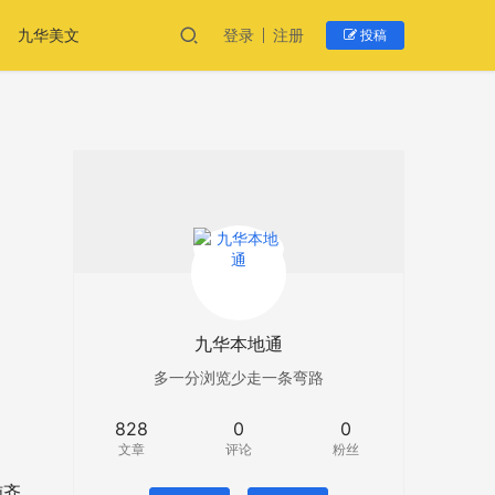
九华美文
登录
注册
投稿
九华本地通
多一分浏览少走一条弯路
828
0
0
文章
评论
粉丝
施齐