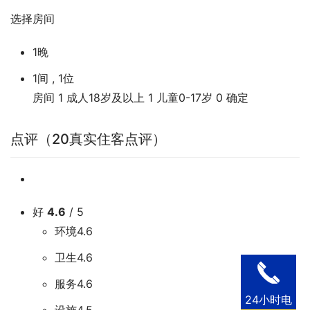
选择房间
1晚
1间 , 1位
房间
1
成人18岁及以上
1
儿童0-17岁
0
确定
点评（20真实住客点评）
好
4.6
/ 5
环境4.6
卫生4.6
服务4.6
24小时电
设施4.5