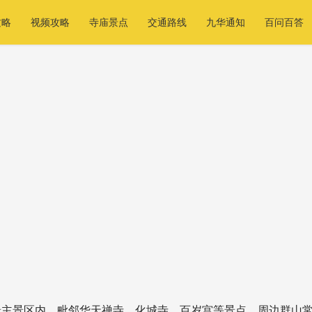
攻略
视频攻略
寺庙景点
交通路线
九华通知
百问百答
景主景区内，毗邻华天禅寺、化城寺、百岁宫等景点，周边群山