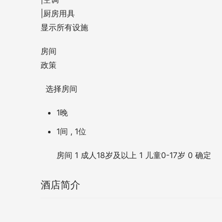
|
厨房用具
显示所有设施
房间
政策
  选择房间          
1晚
1间 , 1位
房间
1
成人
18岁及以上
1
儿童
0-17岁
0
确定
酒店简介