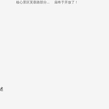
核心景区芙蓉路部分路
庙终于开放了！
内临时停车泊位的通告
述