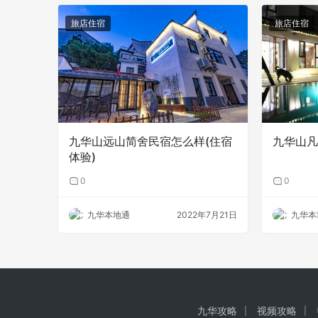
旅店住宿
旅店住宿
九华山远山简舍民宿怎么样(住宿
九华山凡
体验)
0
0
九华本地通
2022年7月21日
九华本
九华攻略
视频攻略