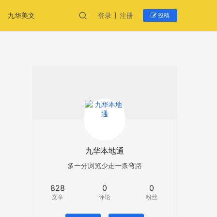
九华美文
登录
注册
投稿
九华本地通
多一分浏览少走一条弯路
828
0
0
文章
评论
粉丝
常